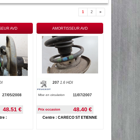
1
2
»
SEUR AVD
AMORTISSEUR AVD
DI
207
1.6 HDI
27/05/2008
11/07/2007
Mise en circulation
48.51 €
48.40 €
Prix occasion
re :
Centre : CARECO ST ETIENNE