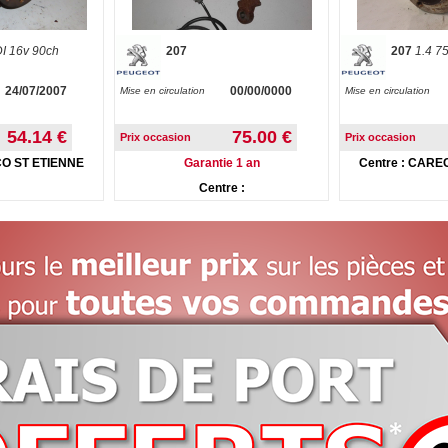
DI 16v 90ch
207
207
1.4 7
24/07/2007
00/00/0000
Mise en circulation
Mise en circulation
54.14 €
75.00 €
Prix occasion
Prix occasion
CO ST ETIENNE
Garantie 1 an
Centre : CARE
Centre :