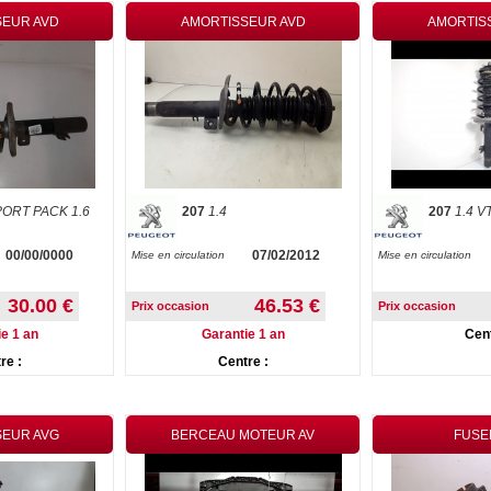
SEUR AVD
AMORTISSEUR AVD
AMORTIS
ORT PACK 1.6
207
1.4
207
1.4 VT
00/00/0000
07/02/2012
Mise en circulation
Mise en circulation
30.00 €
46.53 €
Prix occasion
Prix occasion
e 1 an
Garantie 1 an
Cent
re :
Centre :
SEUR AVG
BERCEAU MOTEUR AV
FUSE