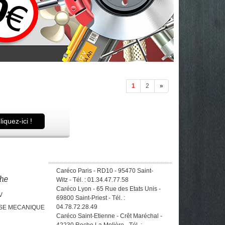
1
2
»
liquez-ici !
Caréco Paris - RD10 - 95470 Saint-
he
Witz - Tél. : 01.34.47.77.58
Caréco Lyon - 65 Rue des Etats Unis -
V
69800 Saint-Priest - Tél. :
04.78.72.28.49
SSE MECANIQUE
Caréco Saint-Etienne - Crêt Maréchal -