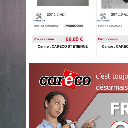
207
1.6 HDI
207
1.6 H
29/08/2008
Mise en circulation
Mise en circulation
69.85 €
Prix occasion
Prix occasion
Centre : CARECO ST ETIENNE
Centre : CARE