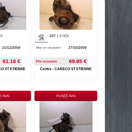
DI
207
1.6 HDI
21/12/2009
27/10/2009
Mise en circulation
61.16 €
69.85 €
Prix occasion
CO ST ETIENNE
Centre : CARECO ST ETIENNE
E AVG
FUSEE AVG