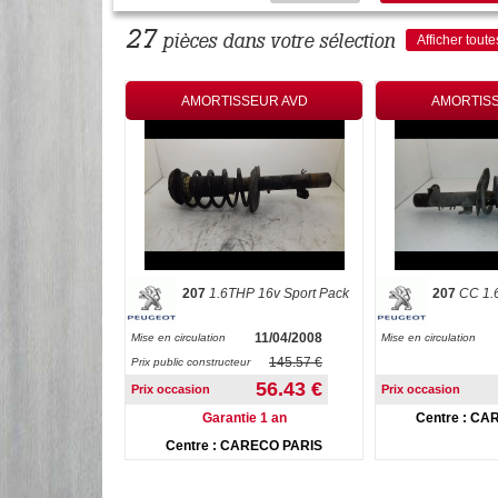
27
pièces dans votre sélection
Afficher toute
AMORTISSEUR AVD
AMORTIS
207
1.6THP 16v Sport Pack
207
CC 1.
11/04/2008
Mise en circulation
Mise en circulation
145.57 €
Prix public constructeur
56.43 €
Prix occasion
Prix occasion
Garantie 1 an
Centre : CA
Centre : CARECO PARIS