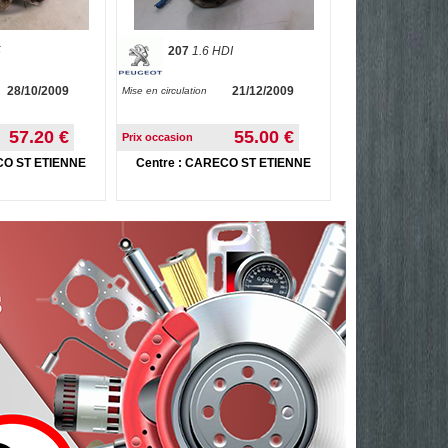
5
207
1.6 HDI
28/10/2009
21/12/2009
Mise en circulation
57.20 €
55.00 €
Prix occasion
CO ST ETIENNE
Centre : CARECO ST ETIENNE