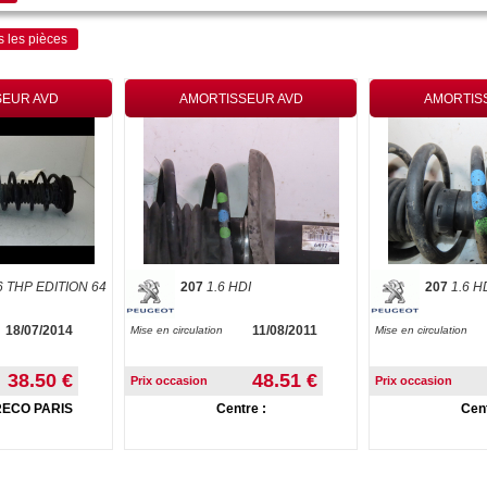
s les pièces
SEUR AVD
AMORTISSEUR AVD
AMORTIS
6 THP EDITION 64
207
1.6 HDI
207
1.6 H
18/07/2014
11/08/2011
Mise en circulation
Mise en circulation
38.50 €
48.51 €
Prix occasion
Prix occasion
RECO PARIS
Centre :
Cent