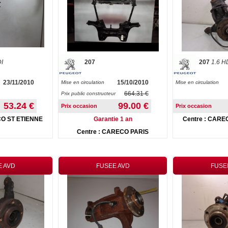
DI
207
207
1.6 H
23/11/2010
15/10/2010
Mise en circulation
Mise en circulation
664.31 €
Prix public constructeur
53.24 €
99.00 €
Prix occasion
Prix occasion
CO ST ETIENNE
Garantie 1 an
Centre : CARE
Centre : CARECO PARIS
E AVD
FUSEE AVD
FUSE