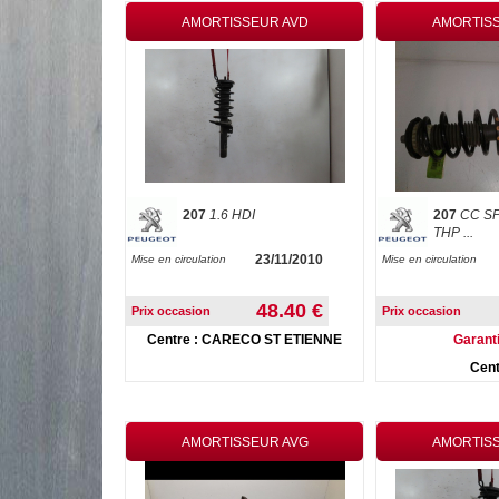
AMORTISSEUR AVD
AMORTIS
207
1.6 HDI
207
CC SP
THP ...
23/11/2010
Mise en circulation
Mise en circulation
48.40 €
Prix occasion
Prix occasion
Centre : CARECO ST ETIENNE
Garanti
Cent
AMORTISSEUR AVG
AMORTIS