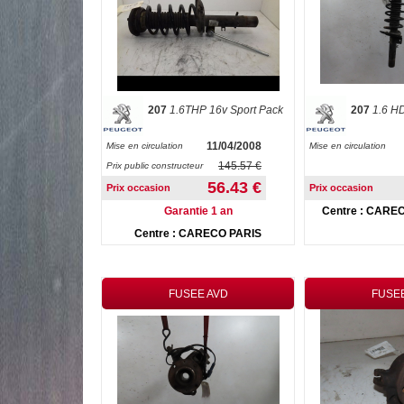
207
1.6THP 16v Sport Pack
207
1.6 H
11/04/2008
Mise en circulation
Mise en circulation
145.57 €
Prix public constructeur
56.43 €
Prix occasion
Prix occasion
Garantie 1 an
Centre : CARE
Centre : CARECO PARIS
FUSEE AVD
FUSE