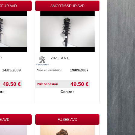
SEUR AVD
AMORTISSEUR AVD
I
207
1.4 VTI
14/05/2009
19/09/2007
Mise en circulation
49.50 €
49.50 €
Prix occasion
re :
Centre :
E AVD
FUSEE AVD