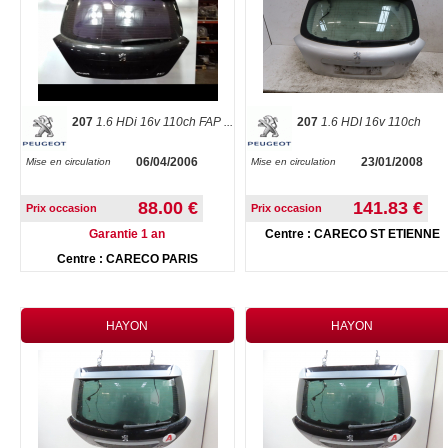
207
1.6 HDi 16v 110ch FAP ...
207
1.6 HDI 16v 110ch
06/04/2006
23/01/2008
Mise en circulation
Mise en circulation
88.00 €
141.83 €
Prix occasion
Prix occasion
Garantie 1 an
Centre : CARECO ST ETIENNE
Centre : CARECO PARIS
HAYON
HAYON