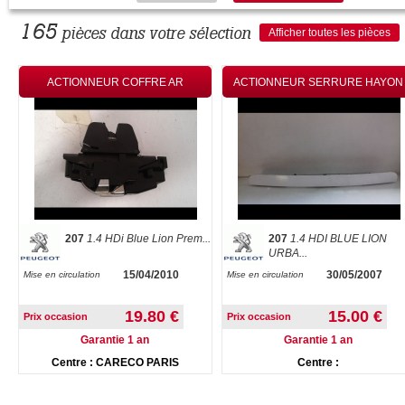
165
pièces dans votre sélection
Afficher toutes les pièces
ACTIONNEUR COFFRE AR
ACTIONNEUR SERRURE HAYON
207
1.4 HDi Blue Lion Prem...
207
1.4 HDI BLUE LION
URBA...
15/04/2010
30/05/2007
Mise en circulation
Mise en circulation
19.80 €
15.00 €
Prix occasion
Prix occasion
Garantie 1 an
Garantie 1 an
Centre : CARECO PARIS
Centre :