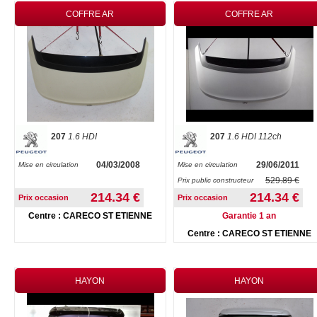
COFFRE AR
COFFRE AR
207
1.6 HDI
207
1.6 HDI 112ch
04/03/2008
29/06/2011
Mise en circulation
Mise en circulation
529.89 €
Prix public constructeur
214.34 €
214.34 €
Prix occasion
Prix occasion
Centre : CARECO ST ETIENNE
Garantie 1 an
Centre : CARECO ST ETIENNE
HAYON
HAYON