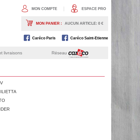
MON COMPTE
ESPACE PRO
MON PANIER :
AUCUN ARTICLE: 0
€
Caréco Paris
Caréco Saint-Etienne
 livraisons
Réseau
V
ILIETTA
TO
IDER