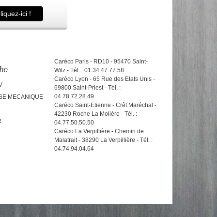
liquez-ici !
Caréco Paris - RD10 - 95470 Saint-
he
Witz - Tél. : 01.34.47.77.58
Caréco Lyon - 65 Rue des Etats Unis -
V
69800 Saint-Priest - Tél. :
04.78.72.28.49
SSE MECANIQUE
Caréco Saint-Etienne - Crêt Maréchal -
42230 Roche La Molière - Tél. :
R
04.77.50.50.50
Caréco La Verpillière - Chemin de
Malatrait - 38290 La Verpillière - Tél. :
04.74.94.04.64