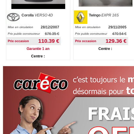
Corolla
VERSO 4D
Twingo
EXPR 16S
28/12/2007
29/11/2005
Mise en circulation
Mise en circulation
676.35 €
470.54 €
Prix public constructeur
Prix public constructeur
110.39 €
129.36 €
Prix occasion
Prix occasion
Garantie 1 an
Centre :
Centre :