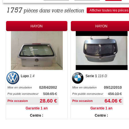
1757
pièces dans votre sélection
Afficher toutes les pièces
HAYON
HAYON
Lupo
1.4
Serie 1
116 D
02/04/2002
09/12/2010
Mise en circulation
Mise en circulation
508.65 €
456.10 €
Prix public constructeur
Prix public constructeur
28.60 €
64.06 €
Prix occasion
Prix occasion
Garantie 1 an
Garantie 1 an
Centre :
Centre :