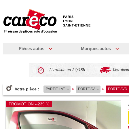
PARIS
LYON
SAINT-ETIENNE
Pièces autos
Marques autos
Livraison en 24/48h
Livraison
Votre pièce :
PARTIE LAT
»
PORTE AV
»
PORTE AVD
PROMOTION --239 %