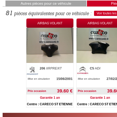
Autres pièces pour ce véhicule
Piè
81
pièces équivalentes pour ce véhicule :
Voir toutes le
 VOLANT
AIRBAG VOLANT
AIRBAG VOLANT
206
XRPRE/XT
C5
HDI
11/06/2001
15/06/2001
27/02/
Mise en circulation
Mise en circulation
70.40 €
39.60 €
39.6
Prix occasion
Prix occasion
ie 1 an
Garantie 1 an
Garantie 1 an
re :
Centre : CARECO ST ETIENNE
Centre : CARECO ST ETI