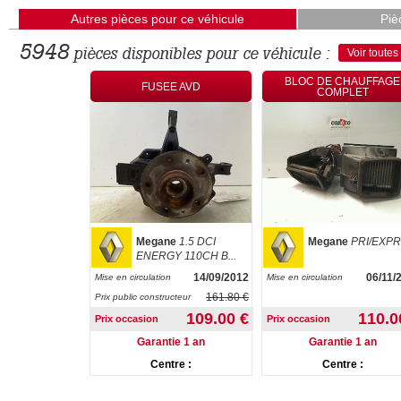
Autres pièces pour ce véhicule
Piè
5948
pièces disponibles pour ce véhicule :
Voir toutes
BLOC DE CHAUFFAGE
MPTEURS
FUSEE AVD
COMPLET
e
CONFORT
Megane
1.5 DCI
Megane
PRI/EXPR
QUE 1.5D...
ENERGY 110CH B...
27/09/2004
14/09/2012
06/11/
Mise en circulation
Mise en circulation
161.80 €
Prix public constructeur
113.30 €
109.00 €
110.0
Prix occasion
Prix occasion
ie 1 an
Garantie 1 an
Garantie 1 an
re :
Centre :
Centre :