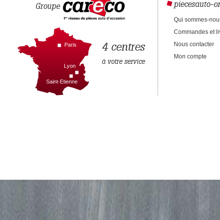
piecesauto-on
Groupe
Megane
PRI/EXPR
Megane
Sport
Me
Qui sommes-nou
Dynamique 1.9dCi...
Commandes et li
11/07/2000
24/10/2003
Mise en circulation
Mise en circulation
Mise en circul
4 centres
Nous contacter
Paris
99.00 €
44.00 €
Mon compte
Prix occasion
Prix occasion
Prix occasio
à votre service
Lyon
Garantie 1 an
Garantie 1 an
Gar
Saint-Etienne
Centre :
Centre :
AIRBAG TABLEAU DE BORD
AIRBAG TABLEAU DE BORD
RETROV
PROMOTION
Megane
SCEN DTI
Megane
RXE 1.6 16V
Me
13/05/1998
11/10/1999
Mise en circulation
Mise en circulation
Mise en circul