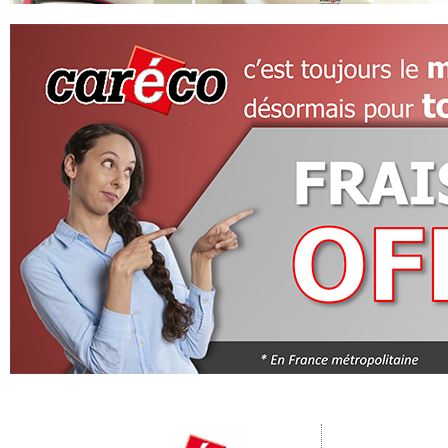
Megane
1.6
Megane
CLAS RTA
Me
GE
01/12/1998
03/02/1997
Mise en circulation
Mise en circulation
Mise en circul
219.67 €
72.27 €
Prix occasion
Prix occasion
Prix occasio
Garantie 1 an
Garantie 1 an
Gar
Centre :
Centre :
BLOC DE CHAUFFAGE
AIRBAG VOLANT
ALT
COMPLET