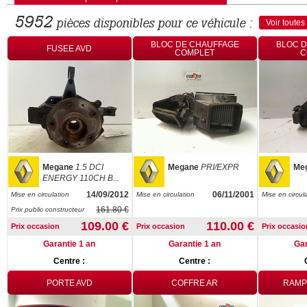
5952
pièces disponibles pour ce véhicule :
Voir toutes
BLOC DE CHAUFFAGE
BLOC 
FUSEE AVD
COMPLET
C
Megane
1.5 DCI
Megane
PRI/EXPR
Me
ENERGY 110CH B...
14/09/2012
06/11/2001
Mise en circulation
Mise en circulation
Mise en circul
161.80 €
Prix public constructeur
109.00 €
110.00 €
Prix occasion
Prix occasion
Prix occasio
Garantie 1 an
Garantie 1 an
Gar
Centre :
Centre :
PORTE AVD
COFFRE AR
RAMP