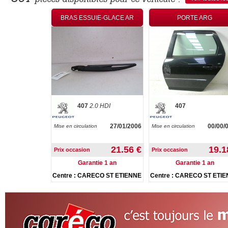
CYLINDRE
BRAS ESSUIE-GLACE AR
PORTE ARG
0 HDI 126ch
407
2.0 HDI
407
30/08/2005
27/01/2006
00/00/
Mise en circulation
Mise en circulation
46.40 €
21.56 €
19.1
Prix occasion
Prix occasion
ie 1 an
Garantie 1 an
Garantie 1 an
CO ST ETIENNE
Centre : CARECO ST ETIENNE
Centre : CARECO ST ETI