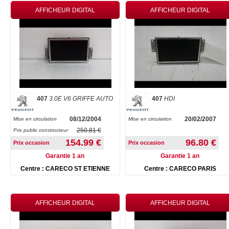
AFFICHEUR DIGITAL
AFFICHEUR DIGITAL
407
3.0E V6 GRIFFE AUTO
407
HDI
08/12/2004
20/02/2007
Mise en circulation
Mise en circulation
250.81 €
Prix public constructeur
154.99 €
96.80 €
Prix occasion
Prix occasion
Garantie 1 an
Garantie 1 an
Centre : CARECO ST ETIENNE
Centre : CARECO PARIS
AFFICHEUR DIGITAL
AFFICHEUR DIGITAL