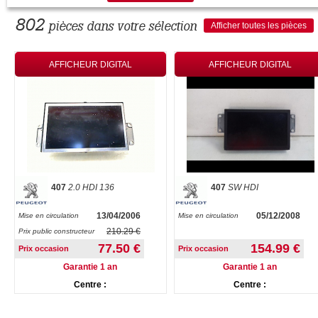
802
pièces dans votre sélection
Afficher toutes les pièces
AFFICHEUR DIGITAL
AFFICHEUR DIGITAL
407
2.0 HDI 136
407
SW HDI
13/04/2006
05/12/2008
Mise en circulation
Mise en circulation
210.29 €
Prix public constructeur
77.50 €
154.99 €
Prix occasion
Prix occasion
Garantie 1 an
Garantie 1 an
Centre :
Centre :