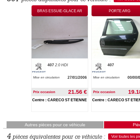
CYLINDRE
BRAS ESSUIE-GLACE AR
PORTE ARG
0 HDI 126ch
407
2.0 HDI
407
30/08/2005
27/01/2006
00/00/
Mise en circulation
Mise en circulation
46.40 €
21.56 €
19.1
Prix occasion
Prix occasion
CO ST ETIENNE
Centre : CARECO ST ETIENNE
Centre : CARECO ST ETI
Autres pièces pour ce véhicule
Piè
4
pièces équivalentes pour ce véhicule :
Voir toutes les p