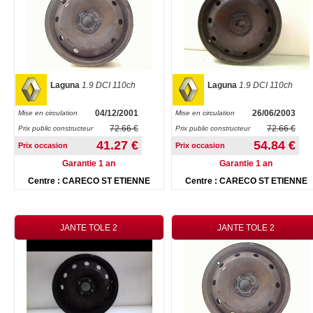
Laguna
1.9 DCI 110ch
Laguna
1.9 DCI 110ch
04/12/2001
26/06/2003
Mise en circulation
Mise en circulation
72.66 €
72.66 €
Prix public constructeur
Prix public constructeur
41.27 €
54.84 €
Prix occasion
Prix occasion
Garantie 1 an
Garantie 1 an
Centre : CARECO ST ETIENNE
Centre : CARECO ST ETIENNE
JANTE TOLE 2
JANTE TOLE 2