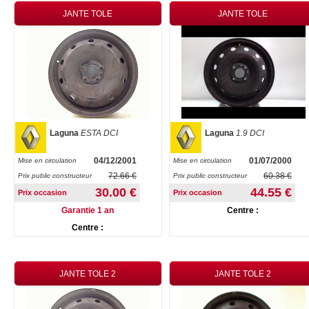
JANTE TOLE
JANTE TOLE
Laguna
ESTA DCI
Laguna
1.9 DCI
04/12/2001
01/07/2000
Mise en circulation
Mise en circulation
72.66 €
60.38 €
Prix public constructeur
Prix public constructeur
30.00 €
44.55 €
Prix occasion
Prix occasion
Garantie 1 an
Centre :
Centre :
JANTE TOLE 2
JANTE TOLE 2