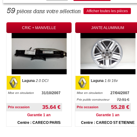
59
pièces dans votre sélection
Afficher toutes les pièces
CRIC + MANIVELLE
JANTE ALUMINIUM
Laguna
2.0 DCI
Laguna
1.6i 16v
31/10/2007
27/04/2007
Mise en circulation
Mise en circulation
72.91 €
Prix public constructeur
35.64 €
55.28 €
Prix occasion
Prix occasion
Garantie 1 an
Garantie 1 an
Centre : CARECO PARIS
Centre : CARECO ST ETIENNE