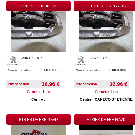
ETRIER DE FREIN ARG
ETRIER DE FREIN ARG
206
CC HDI
206
CC HDI
13/02/2006
13/02/2006
Mise en circulation
Mise en circulation
36.96 €
36.96 €
Prix occasion
Prix occasion
Garantie 1 an
Garantie 1 an
Centre :
Centre : CARECO ST ETIENNE
ETRIER DE FREIN AVD
ETRIER DE FREIN AVD