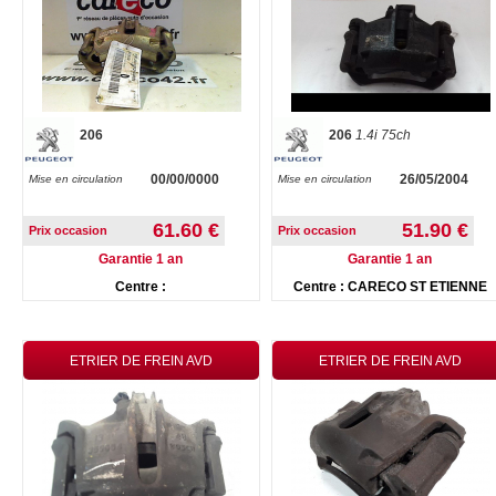
206
206
1.4i 75ch
00/00/0000
26/05/2004
Mise en circulation
Mise en circulation
61.60 €
51.90 €
Prix occasion
Prix occasion
Garantie 1 an
Garantie 1 an
Centre :
Centre : CARECO ST ETIENNE
ETRIER DE FREIN AVD
ETRIER DE FREIN AVD